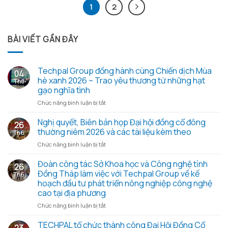
1
2
BÀI VIẾT GẦN ĐÂY
Techpal Group đồng hành cùng Chiến dịch Mùa
04
hè xanh 2026 – Trao yêu thương từ những hạt
Th8
gạo nghĩa tình
ở
Chức năng bình luận bị tắt
Techpal
Group
Nghị quyết, Biên bản họp Đại hội đồng cổ đông
26
đồng
thường niêm 2026 và các tài liệu kèm theo
Th6
hành
ở
Chức năng bình luận bị tắt
cùng
Nghị
Chiến
quyết,
Đoàn công tác Sở Khoa học và Công nghệ tỉnh
dịch
26
Biên
Mùa
Đồng Tháp làm việc với Techpal Group về kế
Th6
bản
hè
hoạch đầu tư phát triển nông nghiệp công nghệ
họp
xanh
cao tại địa phương
Đại
2026
hội
ở
Chức năng bình luận bị tắt
–
đồng
Đoàn
Trao
cổ
công
TECHPAL tổ chức thành công Đại Hội Đồng Cổ
yêu
23