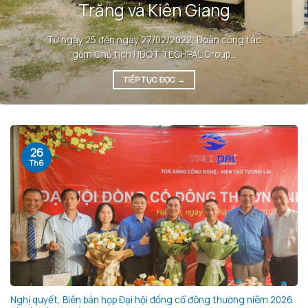
Trăng và Kiên Giang
Từ ngày 25 đến ngày 27/02/2022, Đoàn công tác
gồm Chủ tịch HĐQT TECHPAL Group...
TIẾP TỤC ĐỌC
→
26
Th6
Nghị quyết, Biên bản họp Đại hội đồng cổ đông thường niêm 2026