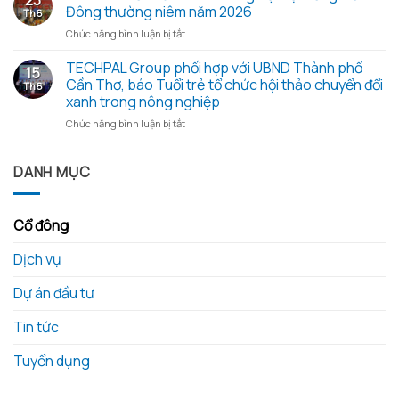
đông
tác
thương
Đông thường niêm năm 2026
Th6
thường
Sở
từ
ở
Chức năng bình luận bị tắt
niêm
Khoa
những
TECHPAL
2026
học
hạt
tổ
TECHPAL Group phối hợp với UBND Thành phố
và
và
gạo
15
chức
các
Công
Cần Thơ, báo Tuổi trẻ tổ chức hội thảo chuyển đổi
nghĩa
Th6
thành
tài
nghệ
tình
xanh trong nông nghiệp
công
liệu
tỉnh
ở
Chức năng bình luận bị tắt
Đại
kèm
Đồng
TECHPAL
Hội
theo
Tháp
Group
Đồng
làm
phối
DANH MỤC
Cổ
việc
hợp
Đông
với
với
thường
Techpal
UBND
niêm
Group
Cổ đông
Thành
năm
về
phố
2026
kế
Dịch vụ
Cần
hoạch
Thơ,
đầu
báo
Dự án đầu tư
tư
Tuổi
phát
trẻ
triển
Tin tức
tổ
nông
chức
nghiệp
Tuyển dụng
hội
công
thảo
nghệ
chuyển
cao