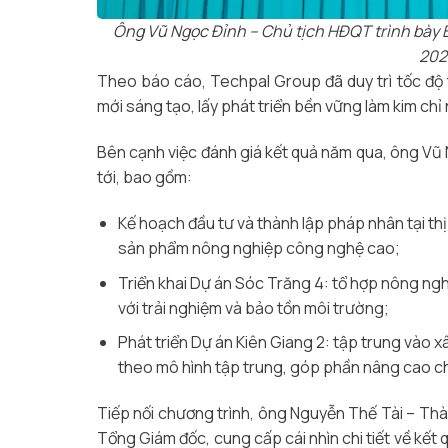
Ông Vũ Ngọc Đỉnh – Chủ tịch HĐQT trình bày 
202
Theo báo cáo, Techpal Group đã duy trì tốc độ t
mới sáng tạo, lấy phát triển bền vững làm kim ch
Bên cạnh việc đánh giá kết quả năm qua, ông Vũ 
tới, bao gồm:
Kế hoạch đầu tư và thành lập pháp nhân tại t
sản phẩm nông nghiệp công nghệ cao;
Triển khai Dự án Sóc Trăng 4: tổ hợp nông ngh
với trải nghiệm và bảo tồn môi trường;
Phát triển Dự án Kiên Giang 2: tập trung vào 
theo mô hình tập trung, góp phần nâng cao ch
Tiếp nối chương trình, ông Nguyễn Thế Tài – T
Tổng Giám đốc, cung cấp cái nhìn chi tiết về kết