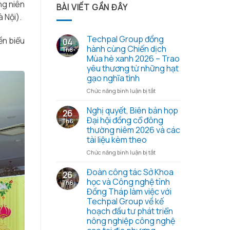
ng niên
BÀI VIẾT GẦN ĐÂY
 Nội).
Techpal Group đồng
ền biểu
04
hành cùng Chiến dịch
Th8
Mùa hè xanh 2026 – Trao
yêu thương từ những hạt
gạo nghĩa tình
ở
Chức năng bình luận bị tắt
Techpal
Group
Nghị quyết, Biên bản họp
26
đồng
Đại hội đồng cổ đông
Th6
hành
thường niêm 2026 và các
cùng
tài liệu kèm theo
Chiến
dịch
ở
Chức năng bình luận bị tắt
Mùa
Nghị
hè
quyết,
Đoàn công tác Sở Khoa
26
xanh
Biên
học và Công nghệ tỉnh
Th6
2026
bản
Đồng Tháp làm việc với
–
họp
Techpal Group về kế
Trao
Đại
hoạch đầu tư phát triển
yêu
hội
nông nghiệp công nghệ
thương
đồng
từ