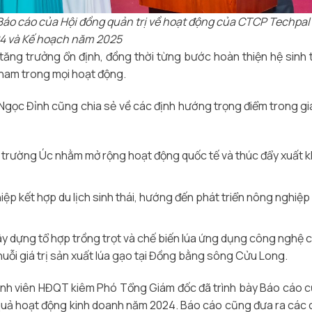
Báo cáo của Hội đồng quản trị về hoạt động của CTCP Techpa
4 và Kế hoạch năm 2025
ăng trưởng ổn định, đồng thời từng bước hoàn thiện hệ sinh t
ỉ nam trong mọi hoạt động.
Ngọc Đỉnh cũng chia sẻ về các định hướng trọng điểm trong gi
hị trường Úc nhằm mở rộng hoạt động quốc tế và thúc đẩy xuất 
iệp kết hợp du lịch sinh thái, hướng đến phát triển nông nghiệp
xây dựng tổ hợp trồng trọt và chế biến lúa ứng dụng công nghệ 
uỗi giá trị sản xuất lúa gạo tại Đồng bằng sông Cửu Long.
hành viên HĐQT kiêm Phó Tổng Giám đốc đã trình bày Báo cáo 
 quả hoạt động kinh doanh năm 2024. Báo cáo cũng đưa ra các c