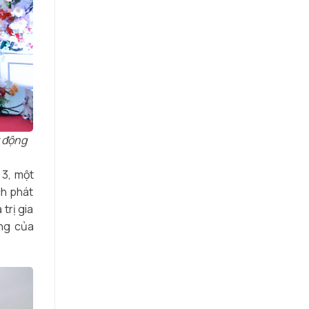
t động
 3, một
ch phát
trị gia
ồng của