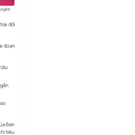
l năm
hái đổi
ai đoạn
khẩu
 gắn
cao
của Ban
hỉ tiêu