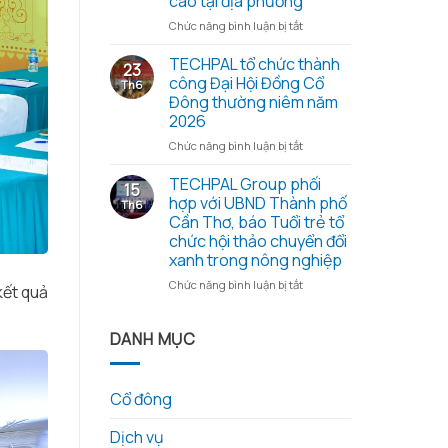
cao tại địa phương
cổ
những
đông
ở
Chức năng bình luận bị tắt
hạt
thường
Đoàn
gạo
niêm
công
TECHPAL tổ chức thành
23
nghĩa
2026
tác
công Đại Hội Đồng Cổ
Th6
tình
và
Sở
Đông thường niêm năm
các
Khoa
2026
tài
học
liệu
và
ở
Chức năng bình luận bị tắt
kèm
Công
TECHPAL
theo
nghệ
tổ
TECHPAL Group phối
15
tỉnh
chức
hợp với UBND Thành phố
Th6
Đồng
thành
Cần Thơ, báo Tuổi trẻ tổ
Tháp
công
chức hội thảo chuyển đổi
làm
Đại
xanh trong nông nghiệp
việc
Hội
với
Đồng
ở
Chức năng bình luận bị tắt
kết quả
Techpal
Cổ
TECHPAL
Group
Đông
Group
về
thường
phối
DANH MỤC
kế
niêm
hợp
hoạch
năm
với
đầu
2026
UBND
Cổ đông
tư
Thành
phát
phố
triển
Dịch vụ
Cần