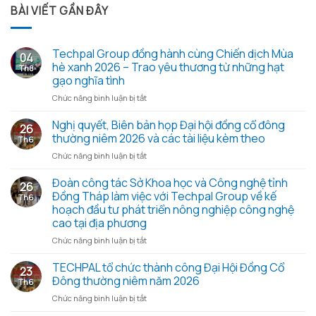
BÀI VIẾT GẦN ĐÂY
Techpal Group đồng hành cùng Chiến dịch Mùa
04
hè xanh 2026 – Trao yêu thương từ những hạt
Th8
gạo nghĩa tình
ở
Chức năng bình luận bị tắt
Techpal
Group
Nghị quyết, Biên bản họp Đại hội đồng cổ đông
26
đồng
thường niêm 2026 và các tài liệu kèm theo
Th6
hành
ở
Chức năng bình luận bị tắt
cùng
Nghị
Chiến
quyết,
Đoàn công tác Sở Khoa học và Công nghệ tỉnh
dịch
26
Biên
Mùa
Đồng Tháp làm việc với Techpal Group về kế
Th6
bản
hè
hoạch đầu tư phát triển nông nghiệp công nghệ
họp
xanh
cao tại địa phương
Đại
2026
hội
ở
Chức năng bình luận bị tắt
–
đồng
Đoàn
Trao
cổ
công
TECHPAL tổ chức thành công Đại Hội Đồng Cổ
yêu
23
đông
tác
thương
Đông thường niêm năm 2026
Th6
thường
Sở
từ
ở
Chức năng bình luận bị tắt
niêm
Khoa
những
TECHPAL
2026
học
hạt