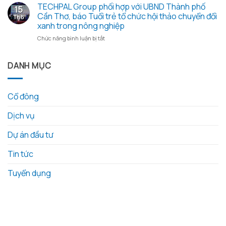
tổ
TECHPAL Group phối hợp với UBND Thành phố
và
và
gạo
15
chức
các
Công
Cần Thơ, báo Tuổi trẻ tổ chức hội thảo chuyển đổi
nghĩa
Th6
thành
tài
nghệ
tình
xanh trong nông nghiệp
công
liệu
tỉnh
ở
Chức năng bình luận bị tắt
Đại
kèm
Đồng
TECHPAL
Hội
theo
Tháp
Group
Đồng
làm
phối
DANH MỤC
Cổ
việc
hợp
Đông
với
với
thường
Techpal
UBND
niêm
Group
Cổ đông
Thành
năm
về
phố
2026
kế
Dịch vụ
Cần
hoạch
Thơ,
đầu
báo
Dự án đầu tư
tư
Tuổi
phát
trẻ
triển
Tin tức
tổ
nông
chức
nghiệp
Tuyển dụng
hội
công
thảo
nghệ
chuyển
cao
đổi
tại
xanh
địa
trong
phương