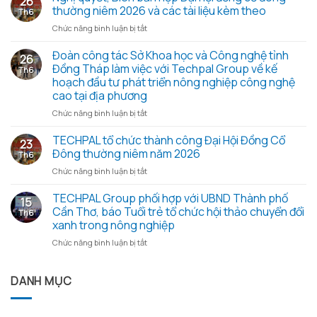
26
đồng
thường niêm 2026 và các tài liệu kèm theo
Th6
hành
ở
Chức năng bình luận bị tắt
cùng
Nghị
Chiến
quyết,
Đoàn công tác Sở Khoa học và Công nghệ tỉnh
dịch
26
Biên
Mùa
Đồng Tháp làm việc với Techpal Group về kế
Th6
bản
hè
hoạch đầu tư phát triển nông nghiệp công nghệ
họp
xanh
cao tại địa phương
Đại
2026
hội
ở
Chức năng bình luận bị tắt
–
đồng
Đoàn
Trao
cổ
công
TECHPAL tổ chức thành công Đại Hội Đồng Cổ
yêu
23
đông
tác
thương
Đông thường niêm năm 2026
Th6
thường
Sở
từ
ở
Chức năng bình luận bị tắt
niêm
Khoa
những
TECHPAL
2026
học
hạt
tổ
TECHPAL Group phối hợp với UBND Thành phố
và
và
gạo
15
chức
các
Công
Cần Thơ, báo Tuổi trẻ tổ chức hội thảo chuyển đổi
nghĩa
Th6
thành
tài
nghệ
tình
xanh trong nông nghiệp
công
liệu
tỉnh
ở
Chức năng bình luận bị tắt
Đại
kèm
Đồng
TECHPAL
Hội
theo
Tháp
Group
Đồng
làm
phối
DANH MỤC
Cổ
việc
hợp
Đông
với
với
thường
Techpal
UBND
niêm
Group