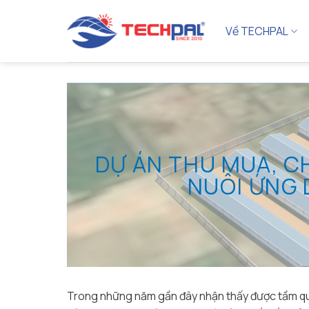
Bỏ
qua
Về TECHPAL
nội
dung
DỰ ÁN THU MUA, C
NUÔI ỨNG 
Trong những năm gần đây nhận thấy được tầm quan