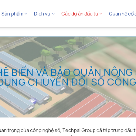
Sản phẩm
Dịch vụ
Các dự án đầu tư
Quan hệ cổ
HẾ BIẾN VÀ BẢO QUẢN NÔNG
DỤNG CHUYỂN ĐỔI SỐ CÔN
 trọng của công nghệ số, Techpal Group đã tập trung đầu tư 