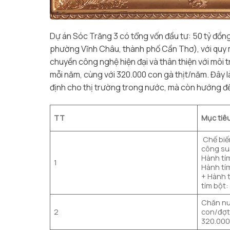
Dự án Sóc Trăng 3 có tổng vốn đầu tư: 50 tỷ đồng
phường Vĩnh Châu, thành phố Cần Thơ), với quy mô
chuyền công nghệ hiện đại và thân thiện với môi 
mỗi năm, cùng với 320.000 con gà thịt/năm. Đây
định cho thị trường trong nước, mà còn hướng đế
TT
Mục tiê
Chế biế
công su
Hành tím
1
Hành tí
+ Hành t
tím bột:
Chăn nuô
2
con/đợt
320.00