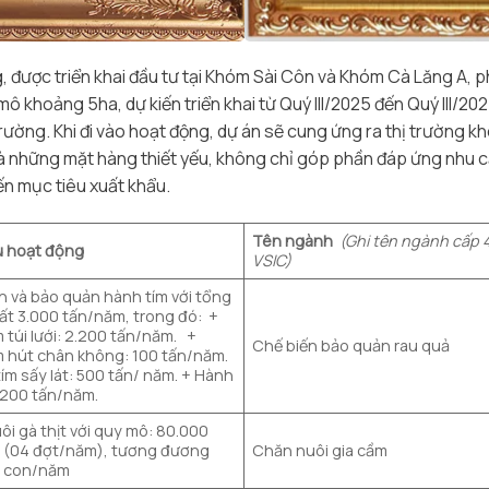
, được triển khai đầu tư tại Khóm Sài Côn và Khóm Cà Lăng A, ph
 khoảng 5ha, dự kiến triển khai từ Quý III/2025 đến Quý III/20
trường. Khi đi vào hoạt động, dự án sẽ cung ứng ra thị trường 
 là những mặt hàng thiết yếu, không chỉ góp phần đáp ứng nhu
n mục tiêu xuất khẩu.
Tên ngành
(Ghi tên ngành cấp 
u hoạt động
VSIC)
n và bảo quản hành tím với tổng
ất 3.000 tấn/năm, trong đó: +
 túi lưới: 2.200 tấn/năm. +
Chế biến bảo quản rau quả
m hút chân không: 100 tấn/năm.
ím sấy lát: 500 tấn/ năm. + Hành
 200 tấn/năm.
i gà thịt với quy mô: 80.000
 (04 đợt/năm), tương đương
Chăn nuôi gia cầm
0 con/năm