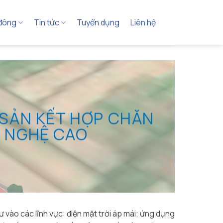
 đông
Tin tức
Tuyển dụng
Liên hệ
 SẢN KẾT HỢP CHĂN
G NGHỆ CAO
vào các lĩnh vực: điện mặt trời áp mái; ứng dụng