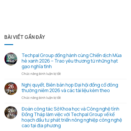
BÀI VIẾT GẦN ĐÂY
Techpal Group đồng hành cùng Chiến dịch Mùa
04
hè xanh 2026 – Trao yêu thương từ những hạt
Th8
gạo nghĩa tình
ở
Chức năng bình luận bị tắt
Techpal
Group
Nghị quyết, Biên bản họp Đại hội đồng cổ đông
26
đồng
thường niêm 2026 và các tài liệu kèm theo
Th6
hành
ở
Chức năng bình luận bị tắt
cùng
Nghị
Chiến
quyết,
Đoàn công tác Sở Khoa học và Công nghệ tỉnh
dịch
26
Biên
Mùa
Đồng Tháp làm việc với Techpal Group về kế
Th6
bản
hè
hoạch đầu tư phát triển nông nghiệp công nghệ
họp
xanh
cao tại địa phương
Đại
2026