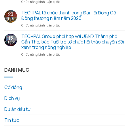
hội
ở
Chức năng bình luận bị tắt
–
đồng
Đoàn
Trao
cổ
công
TECHPAL tổ chức thành công Đại Hội Đồng Cổ
yêu
23
đông
tác
thương
Đông thường niêm năm 2026
Th6
thường
Sở
từ
ở
Chức năng bình luận bị tắt
niêm
Khoa
những
TECHPAL
2026
học
hạt
tổ
TECHPAL Group phối hợp với UBND Thành phố
và
và
gạo
15
chức
các
Công
Cần Thơ, báo Tuổi trẻ tổ chức hội thảo chuyển đổi
nghĩa
Th6
thành
tài
nghệ
tình
xanh trong nông nghiệp
công
liệu
tỉnh
ở
Chức năng bình luận bị tắt
Đại
kèm
Đồng
TECHPAL
Hội
theo
Tháp
Group
Đồng
làm
phối
DANH MỤC
Cổ
việc
hợp
Đông
với
với
thường
Techpal
UBND
niêm
Group
Cổ đông
Thành
năm
về
phố
2026
kế
Dịch vụ
Cần
hoạch
Thơ,
đầu
báo
Dự án đầu tư
tư
Tuổi
phát
trẻ
triển
Tin tức
tổ
nông
chức
nghiệp