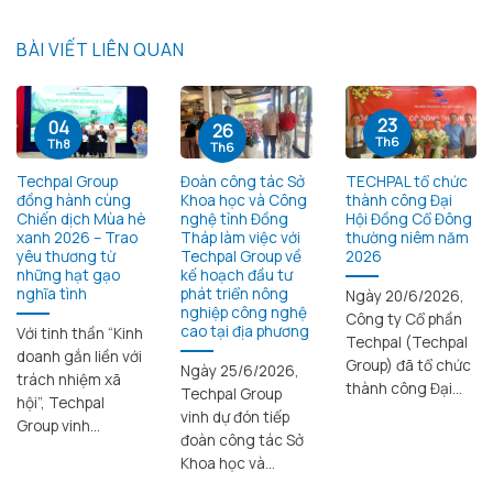
BÀI VIẾT LIÊN QUAN
23
04
26
Th6
Th8
Th6
Techpal Group
Đoàn công tác Sở
TECHPAL tổ chức
đồng hành cùng
Khoa học và Công
thành công Đại
Chiến dịch Mùa hè
nghệ tỉnh Đồng
Hội Đồng Cổ Đông
xanh 2026 – Trao
Tháp làm việc với
thường niêm năm
yêu thương từ
Techpal Group về
2026
những hạt gạo
kế hoạch đầu tư
nghĩa tình
phát triển nông
Ngày 20/6/2026,
nghiệp công nghệ
Công ty Cổ phần
cao tại địa phương
Với tinh thần “Kinh
Techpal (Techpal
doanh gắn liền với
Group) đã tổ chức
Ngày 25/6/2026,
trách nhiệm xã
thành công Đại...
Techpal Group
hội”, Techpal
vinh dự đón tiếp
Group vinh...
đoàn công tác Sở
Khoa học và...