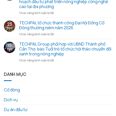
hoạch đầu tư phát triển nông nghiệp công nghệ
họp
xanh
cao tại địa phương
Đại
2026
hội
ở
Chức năng bình luận bị tắt
–
đồng
Đoàn
Trao
cổ
công
TECHPAL tổ chức thành công Đại Hội Đồng Cổ
yêu
23
đông
tác
thương
Đông thường niêm năm 2026
Th6
thường
Sở
từ
ở
Chức năng bình luận bị tắt
niêm
Khoa
những
TECHPAL
2026
học
hạt
tổ
TECHPAL Group phối hợp với UBND Thành phố
và
và
gạo
15
chức
các
Công
Cần Thơ, báo Tuổi trẻ tổ chức hội thảo chuyển đổi
nghĩa
Th6
thành
tài
nghệ
tình
xanh trong nông nghiệp
công
liệu
tỉnh
ở
Chức năng bình luận bị tắt
Đại
kèm
Đồng
TECHPAL
Hội
theo
Tháp
Group
Đồng
làm
phối
DANH MỤC
Cổ
việc
hợp
Đông
với
với
thường
Techpal
UBND
niêm
Group
Cổ đông
Thành
năm
về
phố
2026
kế
Dịch vụ
Cần
hoạch
Thơ,
đầu
báo
Dự án đầu tư
tư
Tuổi
phát