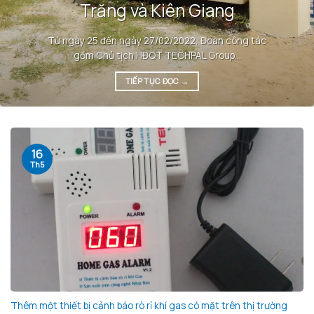
Trăng và Kiên Giang
Từ ngày 25 đến ngày 27/02/2022, Đoàn công tác
gồm Chủ tịch HĐQT TECHPAL Group...
TIẾP TỤC ĐỌC
→
16
Th5
Thêm một thiết bị cảnh báo rò rỉ khí gas có mặt trên thị trường