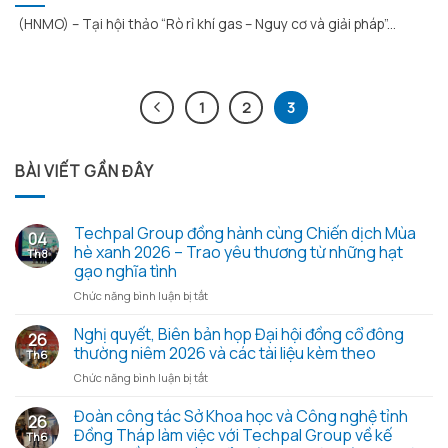
(HNMO) – Tại hội thảo “Rò rỉ khí gas – Nguy cơ và giải pháp”...
1
2
3
BÀI VIẾT GẦN ĐÂY
Techpal Group đồng hành cùng Chiến dịch Mùa
04
hè xanh 2026 – Trao yêu thương từ những hạt
Th8
gạo nghĩa tình
ở
Chức năng bình luận bị tắt
Techpal
Group
Nghị quyết, Biên bản họp Đại hội đồng cổ đông
26
đồng
thường niêm 2026 và các tài liệu kèm theo
Th6
hành
ở
Chức năng bình luận bị tắt
cùng
Nghị
Chiến
quyết,
Đoàn công tác Sở Khoa học và Công nghệ tỉnh
dịch
26
Biên
Mùa
Đồng Tháp làm việc với Techpal Group về kế
Th6
bản
hè